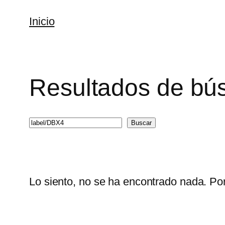
Saltar
Inicio
al
contenido
Resultados de bú
Search
Buscar
Lo siento, no se ha encontrado nada. Por